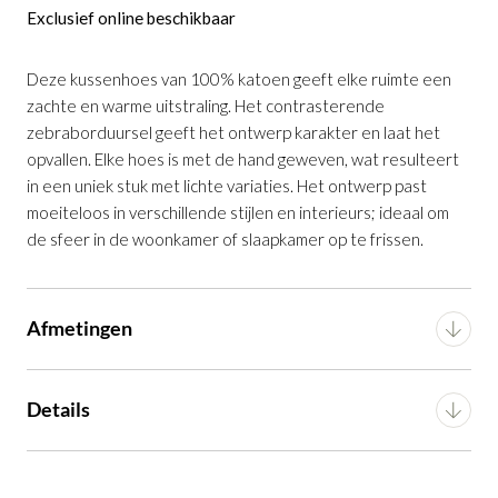
Exclusief online beschikbaar
Deze kussenhoes van 100% katoen geeft elke ruimte een
zachte en warme uitstraling. Het contrasterende
zebraborduursel geeft het ontwerp karakter en laat het
opvallen. Elke hoes is met de hand geweven, wat resulteert
in een uniek stuk met lichte variaties. Het ontwerp past
Kussenhoes Davina Katoen met Groen
moeiteloos in verschillende stijlen en interieurs; ideaal om
Zebraborduursel
de sfeer in de woonkamer of slaapkamer op te frissen.
Productnummer: G16350065006
€ 45,50
incl. BTW
Afmetingen
GA NAAR WINKELMANDJE
Breedte
60 cm
Details
OF VERDER WINKELEN
Diepte
40 cm
Voorgemonteerd (in
Montage