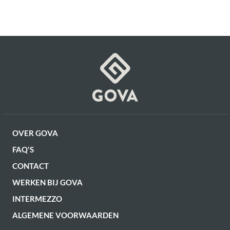
verpakking)
Hoogte
1 cm
Deze producten passen goed samen!
Artikel
G16350065006
Fluff kussenvulling 40 x 60cm
€ 7,99
Op voorraad
OVER GOVA
FAQ'S
CONTACT
WERKEN BIJ GOVA
INTERMEZZO
ALGEMENE VOORWAARDEN