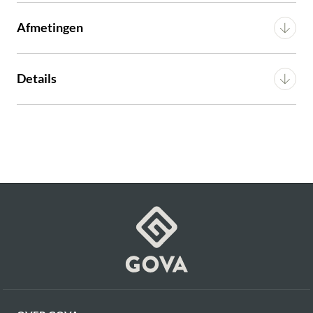
Productnummer: G16350069606
Afmetingen
€ 149,00
incl. BTW
Breedte
130 cm
Details
GA NAAR WINKELMANDJE
Diepte
170 cm
Montage
n.v.t.
OF VERDER WINKELEN
Hoogte
3 cm
Artikel
G16350069606