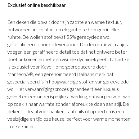
Exclusief online beschikbaar
Een deken die opvalt door zijn zachte en warme textuur,
ontworpen om comfort en elegantie te brengen in elke
ruimte. De wollen stof bevat 55% gerecyclede wol,
gecertificeerd door de leverancier. De decoratieve franjes
Deken Voreni Gerecyclede Wol Groen
voegen een geraffineerd detail toe dat het ontwerp beter
met Franjes
is toegevoegd aan je
doet uitkomen en het een visuele dynamiek geeft. Dit artikel
winkelmandje
is exclusief voor Kave Home geproduceerd door
MantecoÂ®, een gerenommeerd Italiaans merk dat
gespecialiseerd is in hoogwaardige stoffen van gerecyclede
wol. Het vervaardigingsproces garandeert een luxueus
gevoel en een onberispelijke afwerking, ontworpen voor wie
op zoek is naar warmte zonder afbreuk te doen aan stijl. De
deken is ideaal voor banken, fauteuils of op bed en is een
veelzijdige en tijdloze keuze, perfect voor warme momenten
in elke kamer.
Deken Voreni Gerecyclede Wol Groen met
Franjes