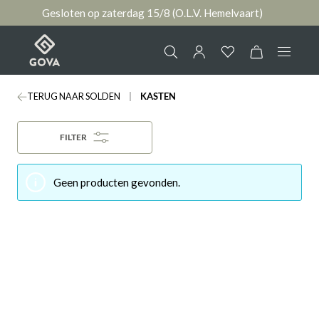
Gesloten op zaterdag 15/8 (O.L.V. Hemelvaart)
hoofdinhoud
TERUG NAAR SOLDEN
KASTEN
Collectie
Jouw account
FILTER
Ruimtes
AANMELDEN
Geen producten gevonden.
Merken
of
registreren
Nieuws & Inspiratie
Contact