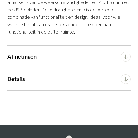
afhankelijk van de weersomstandigheden en 7 tot 8 uur met
de USB-oplader. Deze draagbare lamp is de perfecte
Staande Lamp Aldet op Zonne-Energie
combinatie van functionaliteit en design, ideaal voor wie
Zwart en Groen ⌀46
waarde hecht aan esthetiek zonder af te doen aan
Productnummer: G16550058806
functionaliteit in de buitenruimte.
€ 199,00
incl. BTW
Afmetingen
GA NAAR WINKELMANDJE
Breedte
46 cm
OF VERDER WINKELEN
Details
Diepte
46 cm
Voorgemonteerd (in
Montage
verpakking)
Hoogte
160 cm
Artikel
G16550058806
Gewicht
1 kg