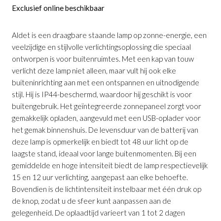
Exclusief online beschikbaar
Aldet is een draagbare staande lamp op zonne-energie, een
veelzijdige en stijlvolle verlichtingsoplossing die speciaal
ontworpen is voor buitenruimtes. Met een kap van touw
verlicht deze lamp niet alleen, maar vult hij ook elke
buiteninrichting aan met een ontspannen en uitnodigende
stijl. Hij is IP44-beschermd, waardoor hij geschikt is voor
buitengebruik. Het geïntegreerde zonnepaneel zorgt voor
Staande Lamp Aldet op Zonne-Energie
gemakkelijk opladen, aangevuld met een USB-oplader voor
Zwart en Groen ⌀46
is toegevoegd aan je
het gemak binnenshuis. De levensduur van de batterij van
winkelmandje
deze lamp is opmerkelijk en biedt tot 48 uur licht op de
laagste stand, ideaal voor lange buitenmomenten. Bij een
gemiddelde en hoge intensiteit biedt de lamp respectievelijk
15 en 12 uur verlichting, aangepast aan elke behoefte.
Bovendien is de lichtintensiteit instelbaar met één druk op
de knop, zodat u de sfeer kunt aanpassen aan de
gelegenheid. De oplaadtijd varieert van 1 tot 2 dagen